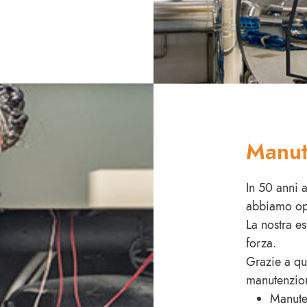
Manut
In 50 anni 
abbiamo ope
La nostra es
forza.
Grazie a qu
manutenzion
Manuten