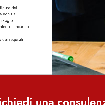
figura del
sa non sia
n voglia
nferire l’incarico
 dei requisiti
ichiedi una consulen