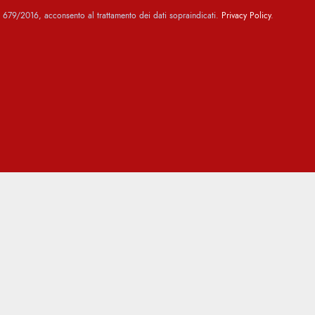
79/2016, acconsento al trattamento dei dati sopraindicati.
Privacy Policy
.