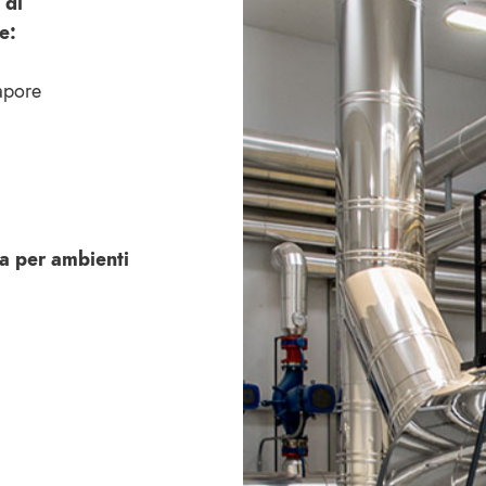
 di
e:
vapore
va per ambienti